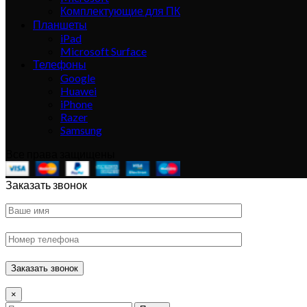
Комплектующие для ПК
Планшеты
iPad
Microsoft Surface
Телефоны
Google
Huawei
iPhone
Razer
Samsung
Все права защищены
Заказать звонок
×