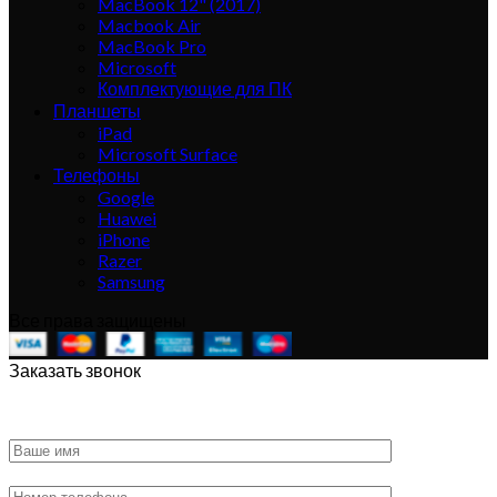
MacBook 12" (2017)
Macbook Air
MacBook Pro
Microsoft
Комплектующие для ПК
Планшеты
iPad
Microsoft Surface
Телефоны
Google
Huawei
iPhone
Razer
Samsung
Все права защищены
Заказать звонок