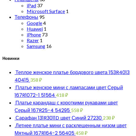
iPad
37
Microsoft Surface
1
Телефоны
95
Google
4
Huawei
1
iPhone
73
Razer
1
Samsung
16
Новинки
Теплое женское платье бордового цвета 153R4013
40415
358
₽
Платье женское мини с лампасами цвет Серый
167R1072-1 51564
418
₽
Платье карандаш с короткими рукавами цвет
Серый 167R25-4 54295
558
₽
Сарафан 131R3011D цвет Синий 27230
238
₽
Летнее платье мини с расклешенным низом цвет
Мятный 167R164-2 56405
458
₽