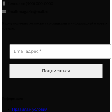
Телефон: (900) 000-0000
Email: magazin@mail.ru
Я хочу получать эл. письма со скидками и информацией о новых
товарах
Информация
Правила и условия