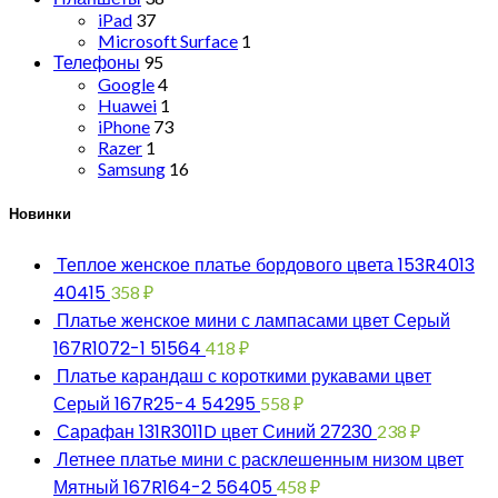
iPad
37
Microsoft Surface
1
Телефоны
95
Google
4
Huawei
1
iPhone
73
Razer
1
Samsung
16
Новинки
Теплое женское платье бордового цвета 153R4013
40415
358
₽
Платье женское мини с лампасами цвет Серый
167R1072-1 51564
418
₽
Платье карандаш с короткими рукавами цвет
Серый 167R25-4 54295
558
₽
Сарафан 131R3011D цвет Синий 27230
238
₽
Летнее платье мини с расклешенным низом цвет
Мятный 167R164-2 56405
458
₽