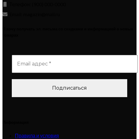
Телефон: (900) 000-0000
Email: magazin@mail.ru
Я хочу получать эл. письма со скидками и информацией о новых
товарах
Информация
Правила и условия