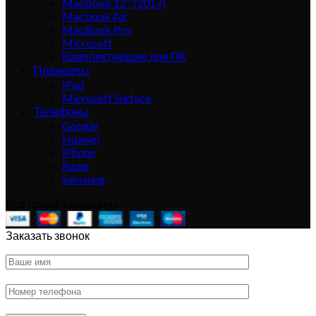
MacBook 12" (2017)
Macbook Air
MacBook Pro
Microsoft
Комплектующие для ПК
Планшеты
iPad
Microsoft Surface
Телефоны
Google
Huawei
iPhone
Razer
Samsung
Все права защищены
Заказать звонок