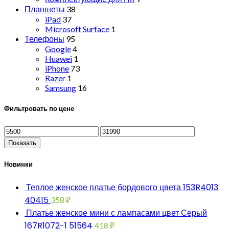
Планшеты
38
iPad
37
Microsoft Surface
1
Телефоны
95
Google
4
Huawei
1
iPhone
73
Razer
1
Samsung
16
Фильтровать по цене
Показать
Новинки
Теплое женское платье бордового цвета 153R4013
40415
358
₽
Платье женское мини с лампасами цвет Серый
167R1072-1 51564
418
₽