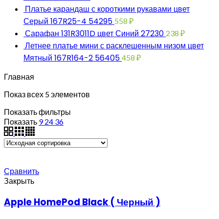
Платье карандаш с короткими рукавами цвет
Серый 167R25-4 54295
558
₽
Сарафан 131R3011D цвет Синий 27230
238
₽
Летнее платье мини с расклешенным низом цвет
Мятный 167R164-2 56405
458
₽
Главная
Показ всех 5 элементов
Показать фильтры
Показать
9
24
36
Сравнить
Закрыть
Apple HomePod Black ( Черный )