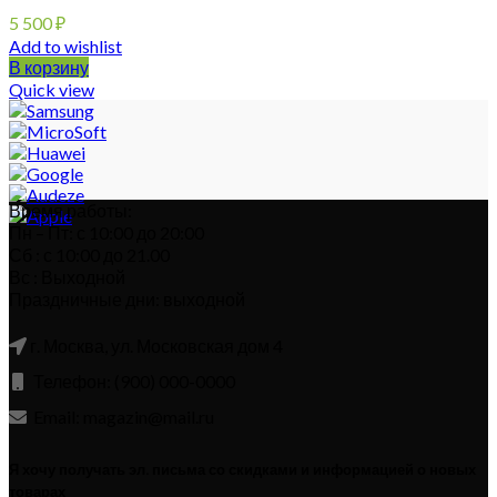
5 500
₽
Add to wishlist
В корзину
Quick view
Время работы:
Пн – Пт: с 10:00 до 20:00
Сб : с 10:00 до 21.00
Вс : Выходной
Праздничные дни: выходной
г. Москва, ул. Московская дом 4
Телефон: (900) 000-0000
Email: magazin@mail.ru
Я хочу получать эл. письма со скидками и информацией о новых
товарах