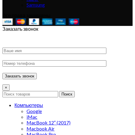
Samsung
Все права защищены
Заказать звонок
×
Поиск
Компьютеры
Google
iMac
MacBook 12″ (2017)
Macbook Air
MacBook Pro