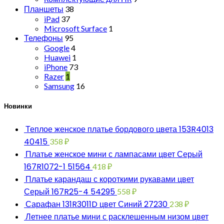
Планшеты
38
iPad
37
Microsoft Surface
1
Телефоны
95
Google
4
Huawei
1
iPhone
73
Razer
1
Samsung
16
Новинки
Теплое женское платье бордового цвета 153R4013
40415
358
₽
Платье женское мини с лампасами цвет Серый
167R1072-1 51564
418
₽
Платье карандаш с короткими рукавами цвет
Серый 167R25-4 54295
558
₽
Сарафан 131R3011D цвет Синий 27230
238
₽
Летнее платье мини с расклешенным низом цвет