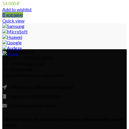
14 000
₽
Add to wishlist
В корзину
Quick view
Время работы:
Пн – Пт: с 10:00 до 20:00
Сб : с 10:00 до 21.00
Вс : Выходной
Праздничные дни: выходной
г. Москва, ул. Московская дом 4
Телефон: (900) 000-0000
Email: magazin@mail.ru
Я хочу получать эл. письма со скидками и информацией о новых
товарах