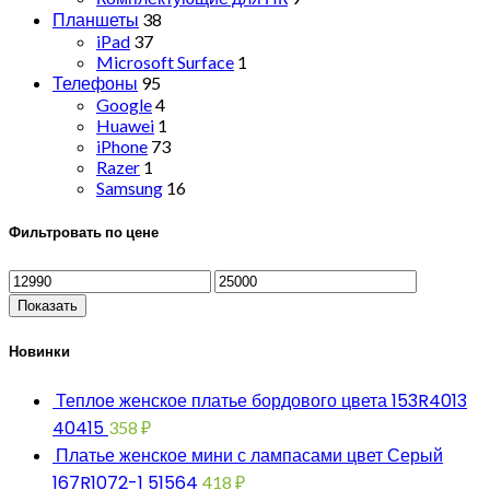
Планшеты
38
iPad
37
Microsoft Surface
1
Телефоны
95
Google
4
Huawei
1
iPhone
73
Razer
1
Samsung
16
Фильтровать по цене
Показать
Новинки
Теплое женское платье бордового цвета 153R4013
40415
358
₽
Платье женское мини с лампасами цвет Серый
167R1072-1 51564
418
₽