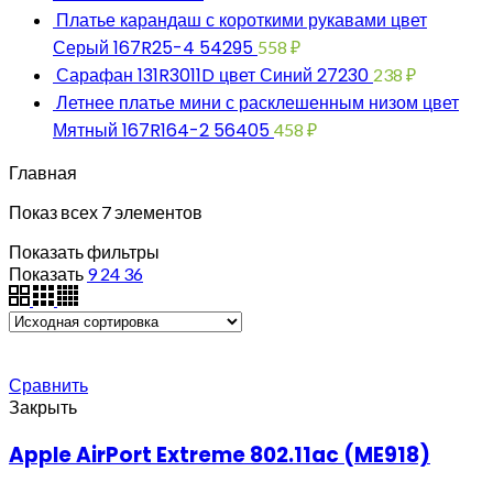
Платье карандаш с короткими рукавами цвет
Серый 167R25-4 54295
558
₽
Сарафан 131R3011D цвет Синий 27230
238
₽
Летнее платье мини с расклешенным низом цвет
Мятный 167R164-2 56405
458
₽
Главная
Показ всех 7 элементов
Показать фильтры
Показать
9
24
36
Сравнить
Закрыть
Apple AirPort Extreme 802.11ac (ME918)