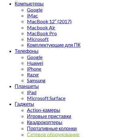
Компьютеры
Google
iMac
MacBook 12″ (2017)
Macbook Air
MacBook Pro
Microsoft
Комплектующие для ПК
Телефоны
Google
Huawei
iPhone
Razer
Samsung
Планшеты
iPad
Microsoft Surface
Гаджеты
Action-камеры
Игровые приставки
Квадрокоптеры
Портативные колонки
Сетевое оборудование