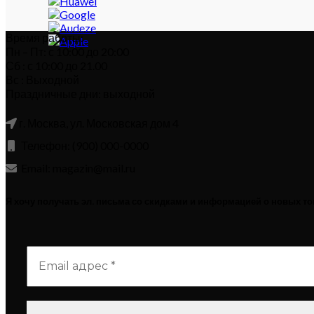
Время работы:
Пн – Пт: с 10:00 до 20:00
Сб : с 10:00 до 21.00
Вс : Выходной
Праздничные дни: выходной
г. Москва, ул. Московская дом 4
Телефон: (900) 000-0000
Email: magazin@mail.ru
Я хочу получать эл. письма со скидками и информацией о новых т