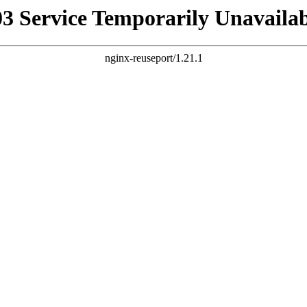
03 Service Temporarily Unavailab
nginx-reuseport/1.21.1