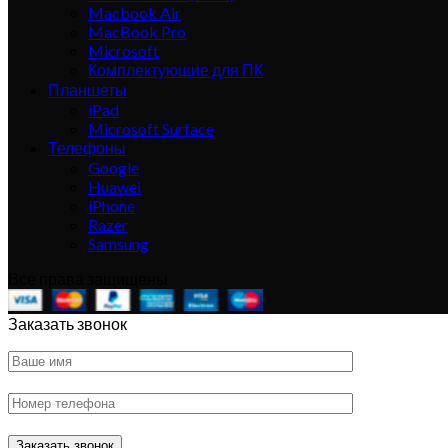
Macbook Air
MacBook Pro
Microsoft
Комплектующие для ПК
Планшеты
iPad
Microsoft Surface
Телефоны
Google
Huawei
iPhone
Razer
Samsung
Все права защищены
Заказать звонок