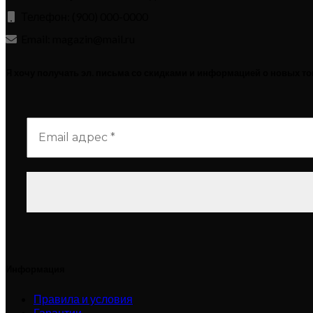
Телефон: (900) 000-0000
Email: magazin@mail.ru
Я хочу получать эл. письма со скидками и информацией о новых т
Информация
Правила и условия
Гарантии