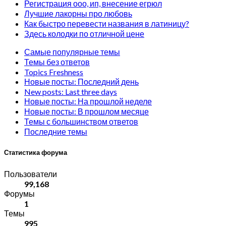
Регистрация ооо, ип, внесение егрюл
Лучшие лакорны про любовь
Как быстро перевести названия в латиницу?
Здесь колодки по отличной цене
Самые популярные темы
Темы без ответов
Topics Freshness
Новые посты: Последний день
New posts: Last three days
Новые посты: На прошлой неделе
Новые посты: В прошлом месяце
Темы с большинством ответов
Последние темы
Статистика форума
Пользователи
99,168
Форумы
1
Темы
995