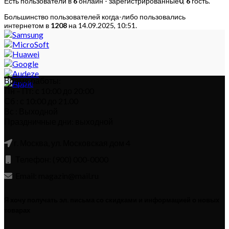
Есть пользователи в
6
онлайн - зарегистрированные
0
,
6
гость.
Большинство пользователей когда-либо пользовались
интернетом в
1208
на 14.09.2025, 10:51.
Время работы:
Пн – Пт: с 10:00 до 20:00
Сб : с 10:00 до 21.00
Вс : Выходной
Праздничные дни: выходной
г. Москва, ул. Московская дом 4
Телефон: (900) 000-0000
Email: magazin@mail.ru
Я хочу получать эл. письма со скидками и информацией о новых
товарах