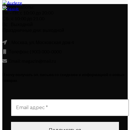
Время работы:
Пн – Пт: с 10:00 до 20:00
Сб : с 10:00 до 21.00
Вс : Выходной
Праздничные дни: выходной
г. Москва, ул. Московская дом 4
Телефон: (900) 000-0000
Email: magazin@mail.ru
Я хочу получать эл. письма со скидками и информацией о новых
товарах