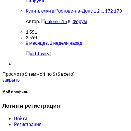
tugy64
Купить елки в Ростове-на-Дону
1
2
…
172
173
Автор:
palonius15
в:
Форум
1,551
2,594
8 месяцев, 2 недели назад
vkbbxaryf
Просмотр 5 тем - с 1 по 5 (5 всего)
закрыть
Мой профиль
Логин и регистрация
Войти
Регистрация