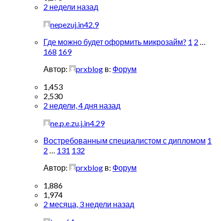
2 недели назад
nepezuj.in42.9
Где можно будет оформить микрозайм?
1
2
…
168
169
Автор:
prxblog
в:
Форум
1,453
2,530
2 недели, 4 дня назад
ne.p.e.zu.j.in4.29
Востребованным специалистом с дипломом
1
2
…
131
132
Автор:
prxblog
в:
Форум
1,886
1,974
2 месяца, 3 недели назад