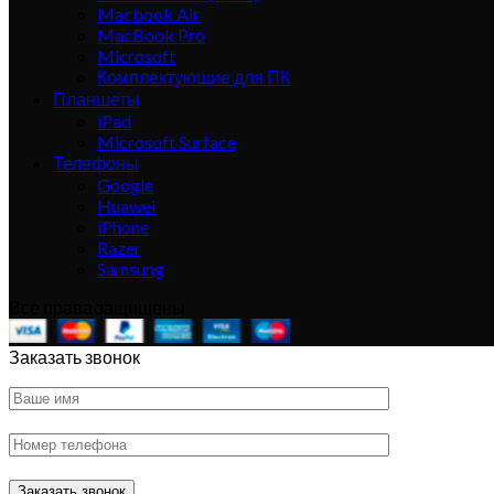
Macbook Air
MacBook Pro
Microsoft
Комплектующие для ПК
Планшеты
iPad
Microsoft Surface
Телефоны
Google
Huawei
iPhone
Razer
Samsung
Все права защищены
Заказать звонок