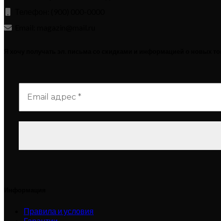
Телефон: (900) 000-0000
Email: magazin@mail.ru
Я хочу получать эл. письма со скидками и информацией о новых т
Информация
Правила и условия
Гарантии