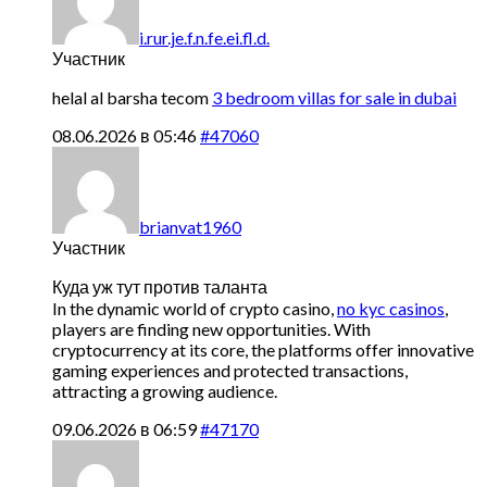
i.rur.je.f.n.fe.ei.fl.d.
Участник
helal al barsha tecom
3 bedroom villas for sale in dubai
08.06.2026 в 05:46
#47060
brianvat1960
Участник
Куда уж тут против таланта
In the dynamic world of crypto casino,
no kyc casinos
,
players are finding new opportunities. With
cryptocurrency at its core, the platforms offer innovative
gaming experiences and protected transactions,
attracting a growing audience.
09.06.2026 в 06:59
#47170