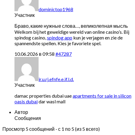
dominictop1968
Участник
Браво, какие нужные слова…, великолепная мысль
Welkom bij het geweldige wereld van online casino’s. Bij
spindog casino,
spindog app
kun je verjagen en zie de
spannendste spellen. Kies je favoriete spel.
10.06.2026 в 09:58
#47287
ir.u.rj.efnfe.e.if.l.d.
Участник
damac properties dubai uae
apartments for sale in silicon
oasis dubai
dar wasl mall
Автор
Сообщения
Просмотр 5 сообщений - с 1 по 5 (из 5 всего)