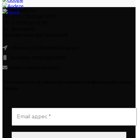
Время работы:
Пн – Пт: с 10:00 до 20:00
Сб : с 10:00 до 21.00
Вс : Выходной
Праздничные дни: выходной
г. Москва, ул. Московская дом 4
Телефон: (900) 000-0000
Email: magazin@mail.ru
Я хочу получать эл. письма со скидками и информацией о новых
товарах