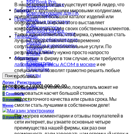
MacBook Pro
Microsoft Surface
В наше время всегда существует яркий лидер, что
Microsoft
работает с крупнейшими мировыми холдингами,
Гаджеты
Комплектующие для ПК
Action-камеры
предоставляет большой каталог изделий или
Планшеты
Игровые приставки
оборудования, а кроме этого выставляет
iPad
Квадрокоптеры
комфортные цены для своих собственных клиентов.
Microsoft Surface
Портативные колонки
Также нужно отметить, что фирма, сумевшая стать
Телефоны
Сетевое оборудование
лучшей, предоставляет одновременно
Google
Сетевые аудиоплееры
сопутствующие, дополнительные услуги. По
Huawei
Умные часы
результату клиенту нужно просто напросто
iPhone
Аксессуары
обратиться в фирму в том случае, если требуются
Razer
Клавиатуры
лабораторные весы ACOM в москве
и ее
Samsung
Наушники
специалисты позволят грамотно решить любые
Чехлы
проблемы.
Поиск
Логин / Регистрация
Телефон: +7 (000) 000-00-00
Выбирая нашу компанию, покупатель может не
0
Список желаний
волноваться насчет большой стоимости,
0
Сравнить
недостаточного качества или срыва срока. Мы
0
пунктов
/
0
₽
смогли стать лучшими в собственном деле!
Меню
Посмотрев комментарии и отзывы покупателей в
0
пунктов
/
0
₽
сети интернет, вы узнаете основные четыре
преимущества нашей фирмы, как раз они
возможность дали завоевать нам огромный успех и