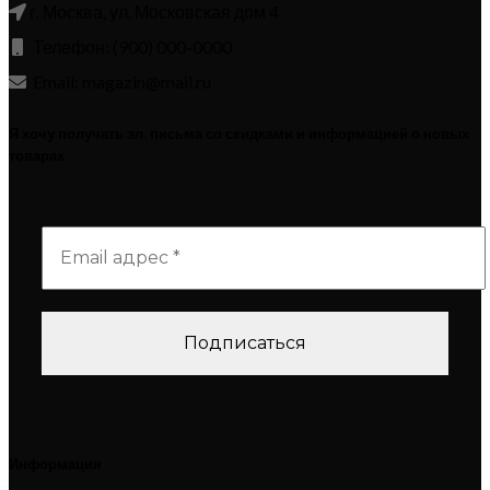
г. Москва, ул. Московская дом 4
Телефон: (900) 000-0000
Email: magazin@mail.ru
Я хочу получать эл. письма со скидками и информацией о новых
товарах
Информация