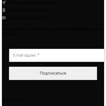
г. Москва, ул. Московская дом 4
Телефон: (900) 000-0000
Email: magazin@mail.ru
Я хочу получать эл. письма со скидками и информацией о новых
товарах
Информация