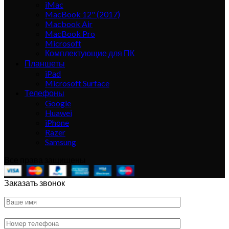
iMac
MacBook 12" (2017)
Macbook Air
MacBook Pro
Microsoft
Комплектующие для ПК
Планшеты
iPad
Microsoft Surface
Телефоны
Google
Huawei
iPhone
Razer
Samsung
Все права защищены
Заказать звонок