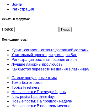
Войти
Регистрация
Искать в форумах
Поиск:
Последние темы
Купить сигареты оптом с доставкой до точки
Уникальный проект для дома для Вас
Регистрация ооо, ип, внесение егрюл
Лучшие лакорны про любовь
Как быстро перевести названия в латиницу?
Самые популярные темы
Темы без ответов
Topics Freshness
Новые посты: Последний день
New posts: Last three days
Новые посты: На прошлой неделе
Новые посты: В прошлом месяце