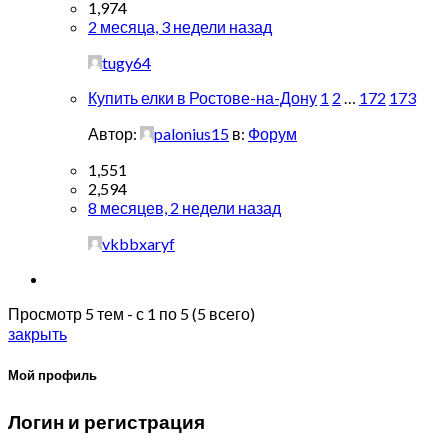
1,974
2 месяца, 3 недели назад
tugy64
Купить елки в Ростове-на-Дону
1
2
…
172
173
Автор:
palonius15
в:
Форум
1,551
2,594
8 месяцев, 2 недели назад
vkbbxaryf
Просмотр 5 тем - с 1 по 5 (5 всего)
закрыть
Мой профиль
Логин и регистрация