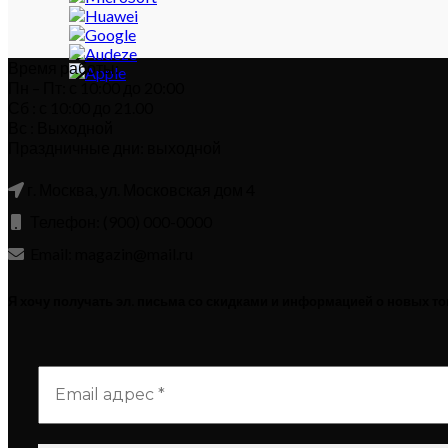
Время работы:
Пн – Пт: с 10:00 до 20:00
Сб : с 10:00 до 21.00
Вс : Выходной
Праздничные дни: выходной
г. Москва, ул. Московская дом 4
Телефон: (900) 000-0000
Email: magazin@mail.ru
Я хочу получать эл. письма со скидками и информацией о новых т