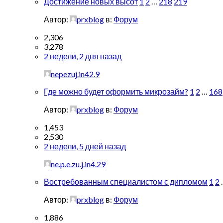
Достижение новых высот
1
2
…
218
219
Автор:
prxblog
в:
Форум
2,306
3,278
2 недели, 2 дня назад
nepezuj.in42.9
Где можно будет оформить микрозайм?
1
2
…
168
Автор:
prxblog
в:
Форум
1,453
2,530
2 недели, 5 дней назад
ne.p.e.zu.j.in4.29
Востребованным специалистом с дипломом
1
2
Автор:
prxblog
в:
Форум
1,886