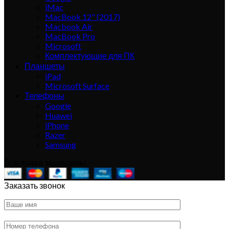
iMac
MacBook 12" (2017)
Macbook Air
MacBook Pro
Microsoft
Комплектующие для ПК
Планшеты
iPad
Microsoft Surface
Телефоны
Google
Huawei
iPhone
Razer
Samsung
Все права защищены
Заказать звонок