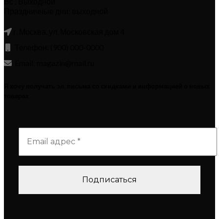
Вс : Выходной
Праздничные дни: выходной
г. Москва, ул. Московская дом 4
Телефон: (900) 000-0000
Email: magazin@mail.ru
Я хочу получать эл. письма со скидками и информацией о новых
товарах