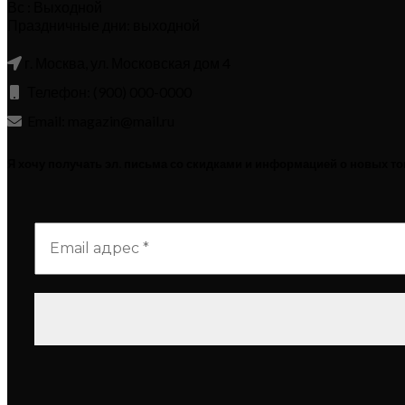
Вс : Выходной
Праздничные дни: выходной
г. Москва, ул. Московская дом 4
Телефон: (900) 000-0000
Email: magazin@mail.ru
Я хочу получать эл. письма со скидками и информацией о новых т