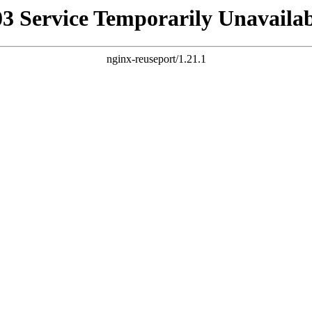
03 Service Temporarily Unavailab
nginx-reuseport/1.21.1