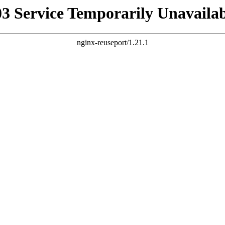
03 Service Temporarily Unavailab
nginx-reuseport/1.21.1