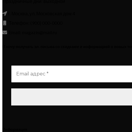
Праздничные дни: выходной
г. Москва, ул. Московская дом 4
Телефон: (900) 000-0000
Email: magazin@mail.ru
Я хочу получать эл. письма со скидками и информацией о новых т
Информация