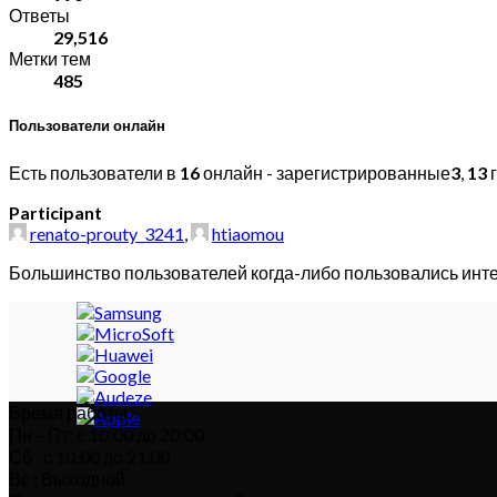
Ответы
29,516
Метки тем
485
Пользователи онлайн
Есть пользователи в
16
онлайн - зарегистрированные
3
,
13
г
Participant
renato-prouty_3241
,
htiaomou
Большинство пользователей когда-либо пользовались инт
Время работы:
Пн – Пт: с 10:00 до 20:00
Сб : с 10:00 до 21.00
Вс : Выходной