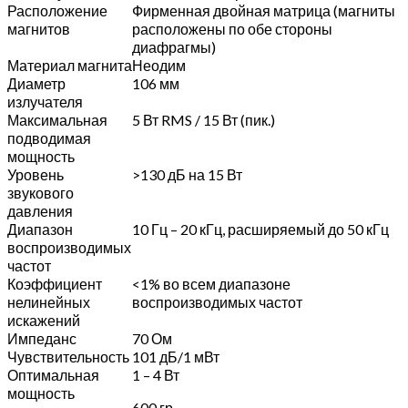
Расположение
Фирменная двойная матрица (магниты
магнитов
расположены по обе стороны
диафрагмы)
Материал магнита
Неодим
Диаметр
106 мм
излучателя
Максимальная
5 Вт RMS / 15 Вт (пик.)
подводимая
мощность
Уровень
>130 дБ на 15 Вт
звукового
давления
Диапазон
10 Гц – 20 кГц, расширяемый до 50 кГц
воспроизводимых
частот
Коэффициент
<1% во всем диапазоне
нелинейных
воспроизводимых частот
искажений
Импеданс
70 Ом
Чувствительность
101 дБ/1 мВт
Оптимальная
1 – 4 Вт
мощность
600 гр.