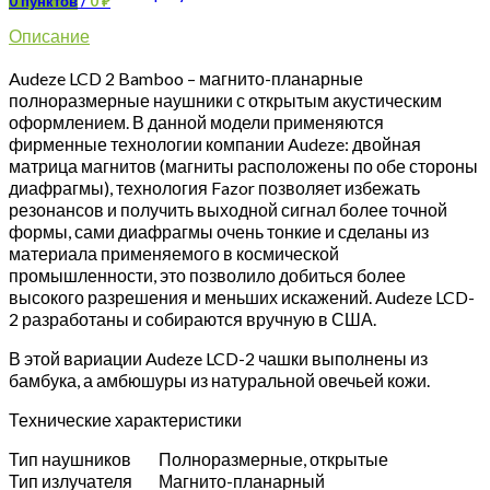
0
пунктов
/
0
₽
Описание
Audeze LCD 2 Bamboo – магнито-планарные
полноразмерные наушники с открытым акустическим
оформлением. В данной модели применяются
фирменные технологии компании Audeze: двойная
матрица магнитов (магниты расположены по обе стороны
диафрагмы), технология Fazor позволяет избежать
резонансов и получить выходной сигнал более точной
формы, сами диафрагмы очень тонкие и сделаны из
материала применяемого в космической
промышленности, это позволило добиться более
высокого разрешения и меньших искажений. Audeze LCD-
2 разработаны и собираются вручную в США.
В этой вариации Audeze LCD-2 чашки выполнены из
бамбука, а амбюшуры из натуральной овечьей кожи.
Технические характеристики
Тип наушников
Полноразмерные, открытые
Тип излучателя
Магнито-планарный