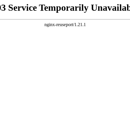
03 Service Temporarily Unavailab
nginx-reuseport/1.21.1