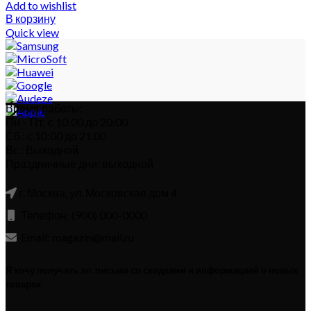
Add to wishlist
В корзину
Quick view
Время работы:
Пн – Пт: с 10:00 до 20:00
Сб : с 10:00 до 21.00
Вс : Выходной
Праздничные дни: выходной
г. Москва, ул. Московская дом 4
Телефон: (900) 000-0000
Email: magazin@mail.ru
Я хочу получать эл. письма со скидками и информацией о новых
товарах