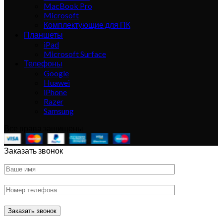
MacBook Pro
Microsoft
Комплектующие для ПК
Планшеты
iPad
Microsoft Surface
Телефоны
Google
Huawei
iPhone
Razer
Samsung
Все права защищены
Заказать звонок