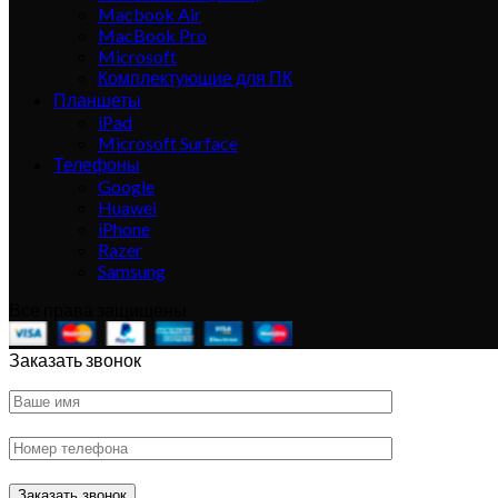
Macbook Air
MacBook Pro
Microsoft
Комплектующие для ПК
Планшеты
iPad
Microsoft Surface
Телефоны
Google
Huawei
iPhone
Razer
Samsung
Все права защищены
Заказать звонок