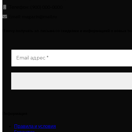
Телефон: (900) 000-0000
Email: magazin@mail.ru
Я хочу получать эл. письма со скидками и информацией о новых т
Информация
Правила и условия
Гарантии