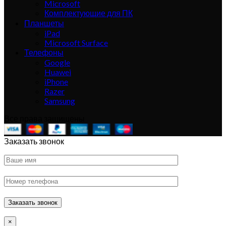
Microsoft
Комплектующие для ПК
Планшеты
iPad
Microsoft Surface
Телефоны
Google
Huawei
iPhone
Razer
Samsung
Все права защищены
Заказать звонок
×