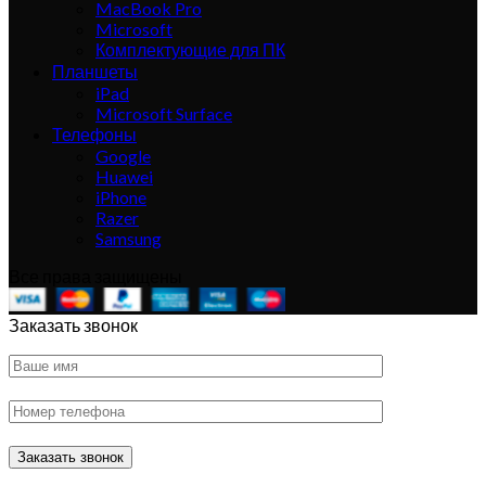
MacBook Pro
Microsoft
Комплектующие для ПК
Планшеты
iPad
Microsoft Surface
Телефоны
Google
Huawei
iPhone
Razer
Samsung
Все права защищены
Заказать звонок