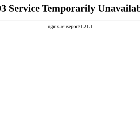
03 Service Temporarily Unavailab
nginx-reuseport/1.21.1