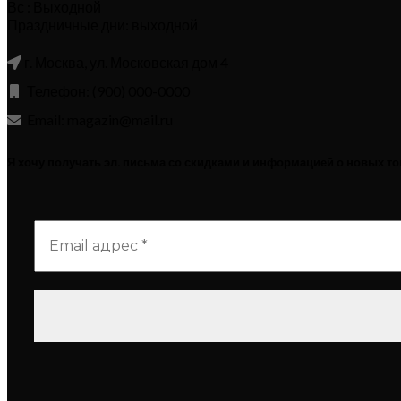
Вс : Выходной
Праздничные дни: выходной
г. Москва, ул. Московская дом 4
Телефон: (900) 000-0000
Email: magazin@mail.ru
Я хочу получать эл. письма со скидками и информацией о новых т