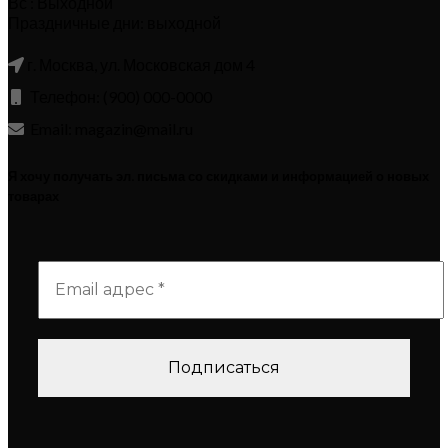
Вс : Выходной
Праздничные дни: выходной
г. Москва, ул. Московская дом 4
Телефон: (900) 000-0000
Email: magazin@mail.ru
Я хочу получать эл. письма со скидками и информацией о новых
товарах