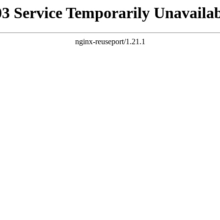
03 Service Temporarily Unavailab
nginx-reuseport/1.21.1