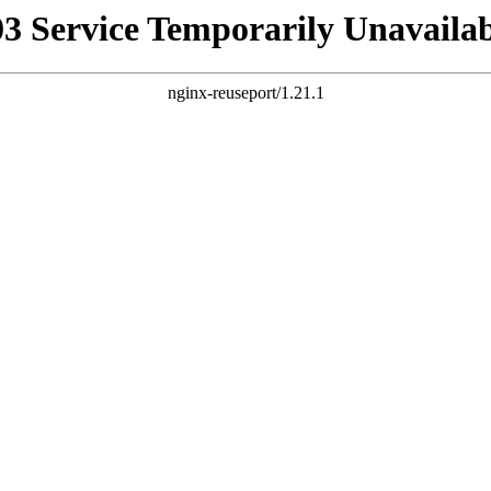
03 Service Temporarily Unavailab
nginx-reuseport/1.21.1