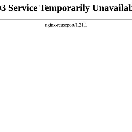
03 Service Temporarily Unavailab
nginx-reuseport/1.21.1