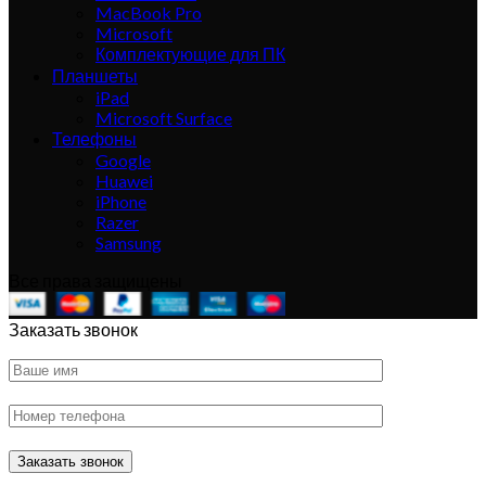
MacBook Pro
Microsoft
Комплектующие для ПК
Планшеты
iPad
Microsoft Surface
Телефоны
Google
Huawei
iPhone
Razer
Samsung
Все права защищены
Заказать звонок