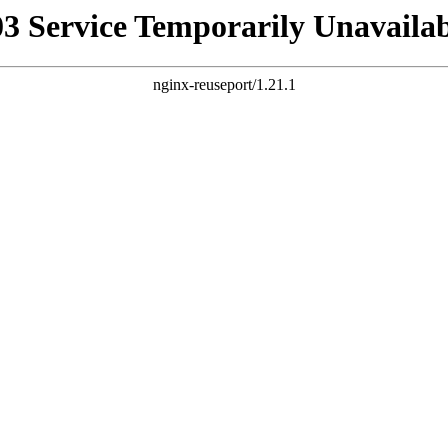
03 Service Temporarily Unavailab
nginx-reuseport/1.21.1