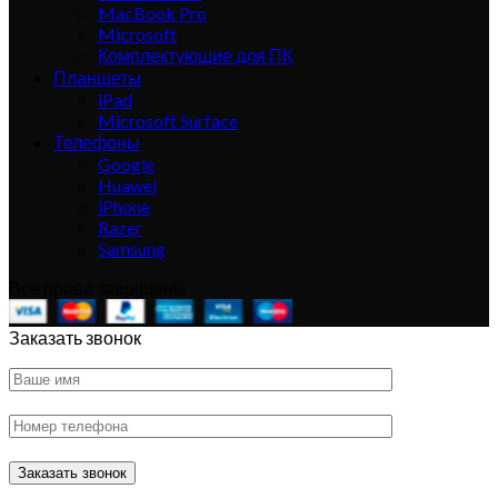
MacBook Pro
Microsoft
Комплектующие для ПК
Планшеты
iPad
Microsoft Surface
Телефоны
Google
Huawei
iPhone
Razer
Samsung
Все права защищены
Заказать звонок