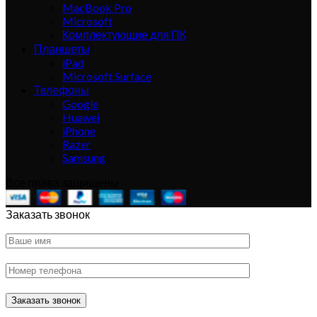
MacBook Pro
Microsoft
Комплектующие для ПК
Планшеты
iPad
Microsoft Surface
Телефоны
Google
Huawei
iPhone
Razer
Samsung
Все права защищены
Заказать звонок