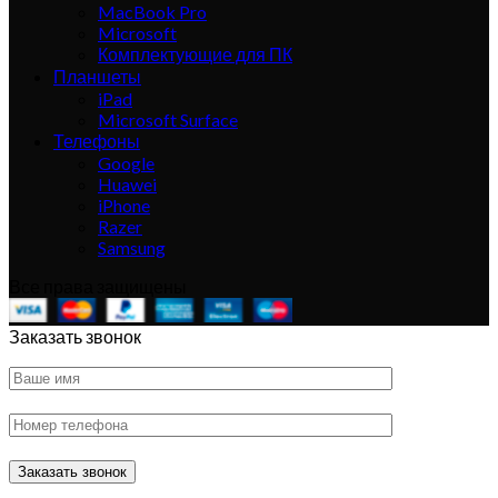
MacBook Pro
Microsoft
Комплектующие для ПК
Планшеты
iPad
Microsoft Surface
Телефоны
Google
Huawei
iPhone
Razer
Samsung
Все права защищены
Заказать звонок