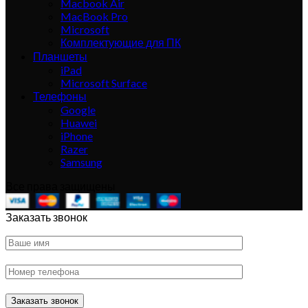
Macbook Air
MacBook Pro
Microsoft
Комплектующие для ПК
Планшеты
iPad
Microsoft Surface
Телефоны
Google
Huawei
iPhone
Razer
Samsung
Все права защищены
Заказать звонок