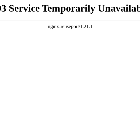
03 Service Temporarily Unavailab
nginx-reuseport/1.21.1