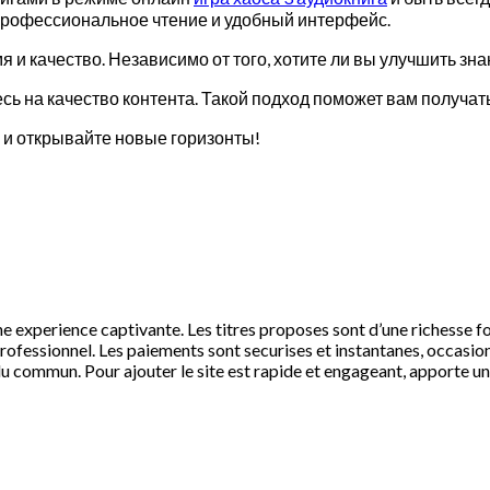
профессиональное чтение и удобный интерфейс.
мя и качество. Независимо от того, хотите ли вы улучшить зн
сь на качество контента. Такой подход поможет вам получат
 и открывайте новые горизонты!
e experience captivante. Les titres proposes sont d’une richesse fol
professionnel. Les paiements sont securises et instantanes, occasio
 commun. Pour ajouter le site est rapide et engageant, apporte une