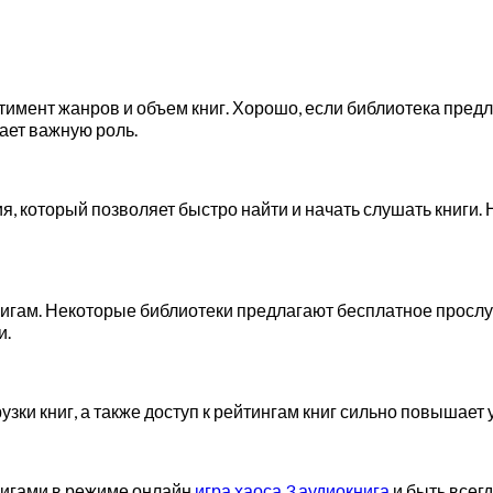
имент жанров и объем книг. Хорошо, если библиотека предл
рает важную роль.
 который позволяет быстро найти и начать слушать книги. 
нигам. Некоторые библиотеки предлагают бесплатное прослу
и.
узки книг, а также доступ к рейтингам книг сильно повышает
нигами в режиме онлайн
игра хаоса 3 аудиокнига
и быть всег