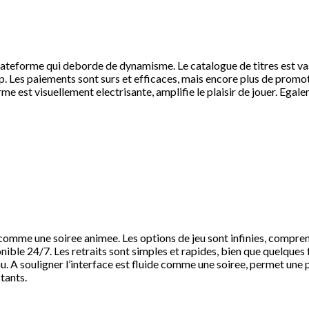
lateforme qui deborde de dynamisme. Le catalogue de titres est vas
op. Les paiements sont surs et efficaces, mais encore plus de promot
rme est visuellement electrisante, amplifie le plaisir de jouer. Eg
e comme une soiree animee. Les options de jeu sont infinies, compr
nible 24/7. Les retraits sont simples et rapides, bien que quelques 
 souligner l’interface est fluide comme une soiree, permet une plo
tants.