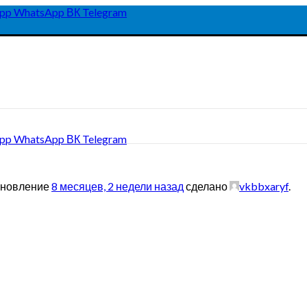
pp
WhatsApp
ВК
Telegram
pp
WhatsApp
ВК
Telegram
обновление
8 месяцев, 2 недели назад
сделано
vkbbxaryf
.