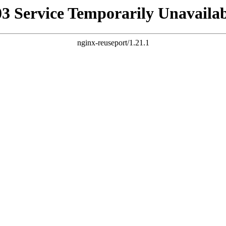
03 Service Temporarily Unavailab
nginx-reuseport/1.21.1