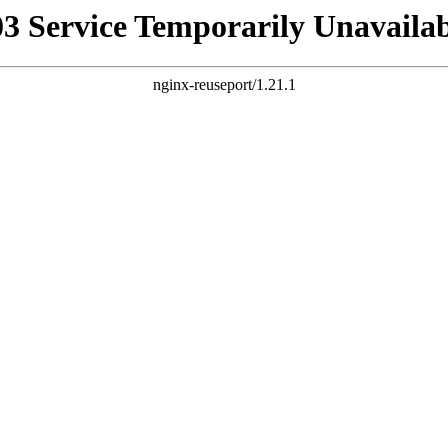
03 Service Temporarily Unavailab
nginx-reuseport/1.21.1