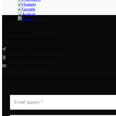
Время работы:
Пн – Пт: с 10:00 до 20:00
Сб : с 10:00 до 21.00
Вс : Выходной
Праздничные дни: выходной
г. Москва, ул. Московская дом 4
Телефон: (900) 000-0000
Email: magazin@mail.ru
Я хочу получать эл. письма со скидками и информацией о новых т