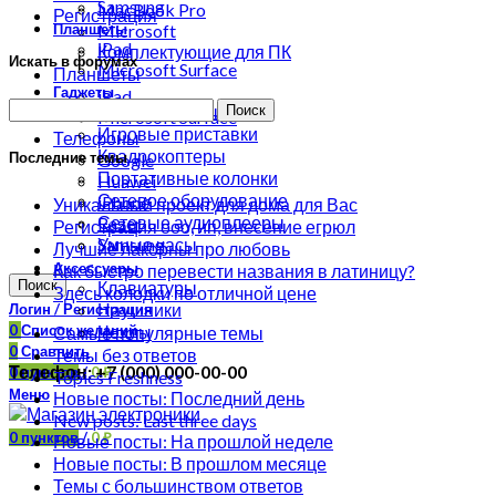
Samsung
MacBook Pro
Регистрация
Планшеты
Microsoft
iPad
Комплектующие для ПК
Искать в форумах
Microsoft Surface
Планшеты
Гаджеты
iPad
Action-камеры
Microsoft Surface
Игровые приставки
Телефоны
Квадрокоптеры
Последние темы
Google
Портативные колонки
Huawei
Сетевое оборудование
iPhone
Уникальный проект для дома для Вас
Сетевые аудиоплееры
Razer
Регистрация ооо, ип, внесение егрюл
Samsung
Умные часы
Лучшие лакорны про любовь
Аксессуары
Как быстро перевести названия в латиницу?
Поиск
Клавиатуры
Здесь колодки по отличной цене
Наушники
Логин / Регистрация
0
Список желаний
Чехлы
Самые популярные темы
0
Сравнить
Темы без ответов
Телефон: +7 (000) 000-00-00
0
пунктов
/
0
₽
Topics Freshness
Меню
Новые посты: Последний день
New posts: Last three days
0
пунктов
/
0
₽
Новые посты: На прошлой неделе
Новые посты: В прошлом месяце
Темы с большинством ответов