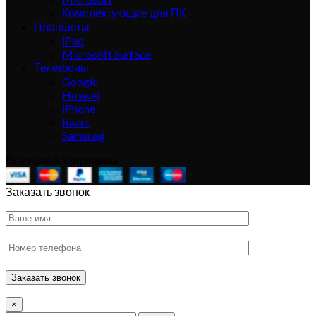
Комплектующие для ПК
Планшеты
iPad
Microsoft Surface
Телефоны
Google
Huawei
iPhone
Razer
Samsung
Все права защищены
Заказать звонок
×