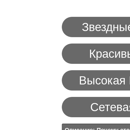
Звездны
Красив
Высокая
Сетева