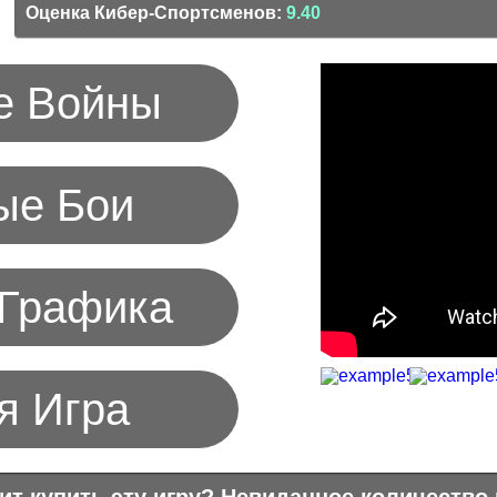
Оценка Кибер-Спортсменов:
9.40
е Войны
ые Бои
 Графика
я Игра