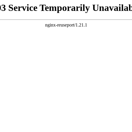
03 Service Temporarily Unavailab
nginx-reuseport/1.21.1