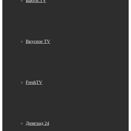
Бьюти.TV
Вкусное TV
FreshTV
Димград 24