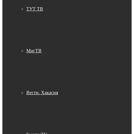
ТУТ ТВ
МигТВ
Вести. Хакасия