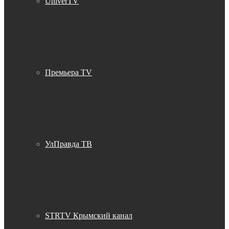
UniverTV
Премьера TV
УлПравда ТВ
STRTV Крымский канал