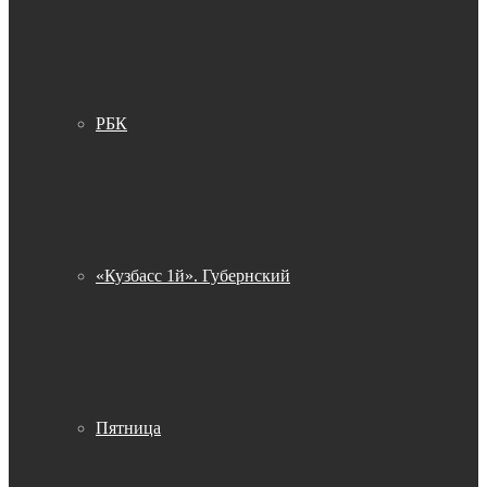
РБК
«Кузбасс 1й». Губернский
Пятница