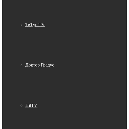
ТвТур.TV
Доктор Градус
HitTV